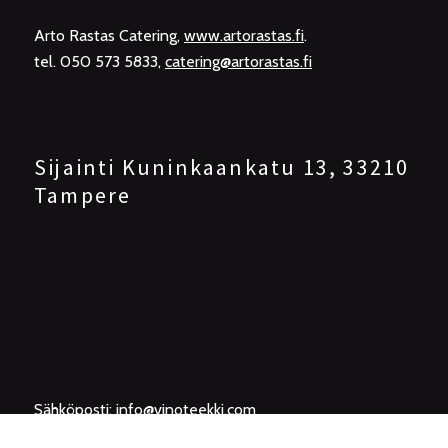
Arto Rastas Catering,
www.artorastas.fi
.
tel. 050 573 5833,
catering@artorastas.fi
Sijainti Kuninkaankatu 13, 33210
Tampere
Sähköposti:
info@vinoteekki.com